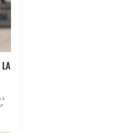
 LA
e à
ur