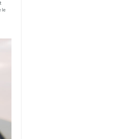
t
 le