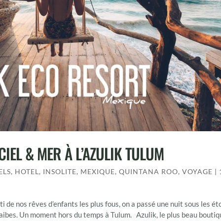
CIEL & MER À L’AZULIK TULUM
ELS
,
HOTEL
,
INSOLITE
,
MEXIQUE
,
QUINTANA ROO
,
VOYAGE
|
i de nos rêves d’enfants les plus fous, on a passé une nuit sous les ét
raibes. Un moment hors du temps à Tulum. Azulik, le plus beau bouti