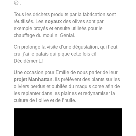
😉 .
Tous les déchets produits par la fabrication sont
réutilisés. Les
noyaux
des olives sont par
exemple broyés et ensuite utilisés pour le
chauffage du moulin. Génial.
On prolonge la visite d’une dégustation, qui l’eut
cru, j’ai le palais qui pique cette fois ci!
Décidément..!
Une occasion pour Emilie de nous parler de leur
projet Manhattan
. Ils prélèvent des plants sur les
oliviers perdus et oubliés du maquis corse afin de
les replanter dans les plaines et redynamiser la
culture de l’olive et de l’huile.