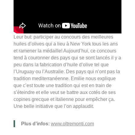
Leur but: participer au concours des meilleures
huiles d’olives qui a lieu à New York tous les ans
et ramener la médaille! Aujourd’hui, ce concours
tend à couronner des pays qui se sont lancés il y a
peu dans la fabrication d’huile d’olive tel que
l’Uruguay ou l’Australie. Des pays qui n’ont pas la
tradition mediterranéenne. Emilie nous explique
que c’est toute une tradition qui est en train de
s’éteindre et elle veut se battre aux cotés de ses
copines grecque et italienne pour empêcher ça.
Une belle initiative que l’on applaudit.
Plus d’infos:
www.oltremonti.com