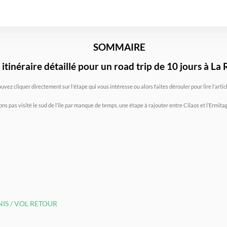
SOMMAIRE
itinéraire détaillé
pour
un road trip de 10 jours à La
uvez cliquer directement sur l’étape qui vous intéresse ou alors faites dérouler pour lire l’arti
ns pas visité le sud de l’ile par manque de temps, une étape à rajouter entre Cilaos et l’Ermita
IS / VOL RETOUR