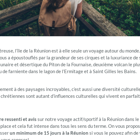
éreuse, l’île de la Réunion est à elle seule un voyage autour du monde
nous a époustouflés par la grandeur de ses cirques et la luxuriance de
 lunaire et désertique du Piton de la Fournaise, deuxième volcan le pl
 de farniente dans le lagon de l’Ermitage et à Saint Gilles les Bains.
ment à des paysages incroyables, c’est aussi une diversité culturelle 
chrétiennes sont autant d’influences culturelles qui vivent en parfai
e ressenti et avis
sur notre voyage actif/sportif à la Réunion dans l
place et cela fut intense dans tous les sens du terme. On vous propos
asser
un minimum de 15 jours
à la Réunion
si vous le pouvez afin de 
t vous reposer!