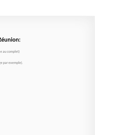
 Réunion:
cle au complet
)
ge par exemple).