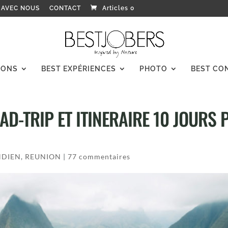
 AVEC NOUS
CONTACT
Articles 0
IONS
BEST EXPÉRIENCES
PHOTO
BEST CO
D-TRIP ET ITINERAIRE 10 JOURS P
NDIEN
,
REUNION
|
77 commentaires