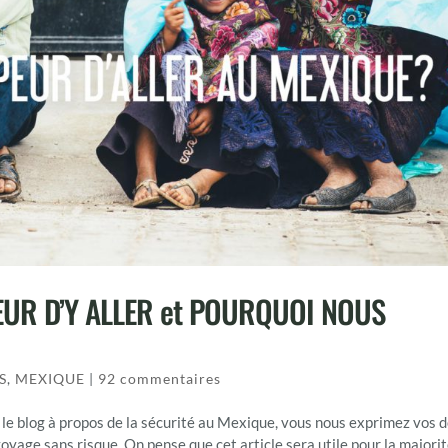
PEUR D’Y ALLER et POURQUOI NOUS
S
,
MEXIQUE
|
92 commentaires
le blog à propos de la sécurité au Mexique, vous nous exprimez vos 
 voyage sans risque. On pense que cet article sera utile pour la majori