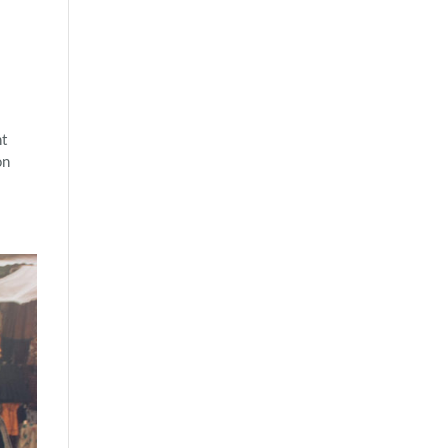
nt
on