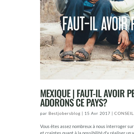
MEXIQUE | FAUT-IL AVOIR 
ADORONS CE PAYS?
par
Bestjobersblog
|
15 Avr 2017
|
CONSEIL
Vous êtes assez nombreux à nous interroger sur 
et craintes quant à la possibilité d’y réaliser un