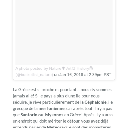
A photo posted by Nature🌳 Art🎨 History🗿
on
(@bucketlist_nature)
Jan 16, 2016 at 2:39pm PST
La Grêce est si proche et pourtant …nous n’y sommes
jamais allé! Si le pays a plus d’une ile pour nous
séduire, je rêve particulièrement de
la Céphalonie
, ile
grecque de la
mer Ionienne
, car après tout il n’y a pas
que
Santorin ou Mykonos
en Grèce! Après il y a aussi
un endroit qui doit mériter le détour, vous avez déjà
entendu parler de
Meteora
? Ce sont des monastères