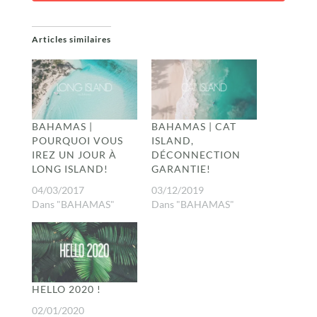
Articles similaires
BAHAMAS |
BAHAMAS | CAT
POURQUOI VOUS
ISLAND,
IREZ UN JOUR À
DÉCONNECTION
LONG ISLAND!
GARANTIE!
04/03/2017
03/12/2019
Dans "BAHAMAS"
Dans "BAHAMAS"
HELLO 2020 !
02/01/2020