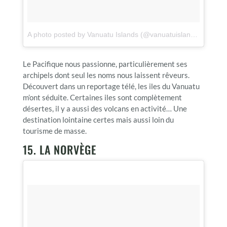
A photo posted by Vanuatu Islands (@vanuatuislands)
on
Sep
Le Pacifique nous passionne, particulièrement ses
archipels dont seul les noms nous laissent rêveurs.
Découvert dans un reportage télé, les iles du Vanuatu
m’ont séduite. Certaines iles sont complètement
désertes, il y a aussi des volcans en activité… Une
destination lointaine certes mais aussi loin du
tourisme de masse.
15. LA NORVÈGE