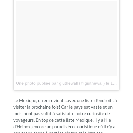
Une photo publiée par giuthewall (@giuthewall)
le
15 Janv. 2016 à 11h07 PST
Le Mexique, on en revient…avec une liste d’endroits à
visiter la prochaine fois! Car le pays est vaste et un
mois n’ont pas suffit à satisfaire notre curiosité de
voyageurs. En top de cette liste Mexique, il y a l’ile
d’Holbox, encore un paradis éco touristique où il n’y a