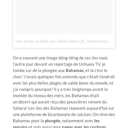
Une photo publiée par Sacha Kalis (@_bahamasgirl_)
le
12 O
On a souvent une image bling-bling de ces iles mais
l’autre jour devant un reportage de Ushuaia TV, je
tombe sur de la plongée aux
Bahamas,
et là c’est le
choc! J’avais quelques fois entendu que c’était l’endroit
avec les plus belles plages de sable blanc du monde, et
j’ai compris pourquoi! Il y a très longtemps,avant la
montée du niveau des mers, les Bahamas était
un désert qui aurait reçu des poussières venant du
Sahara! Les iles des Bahamas reposent aujourd’hui sur
une plateforme de bicarbonate de calcium. On rêve des
Bahamas pour la
plongée,
notamment avec
les
requins
et puis aussi pour
nager avec les cochons