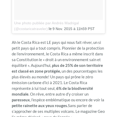
Une photo publiée par Andrés Madrigal
le
(@costaricatraveler)
9 Nov. 2015 à 11h59 PST
Ah le Costa Rica est LE pays qui nous fait rêver, un si
petit pays qui a tout compris. Pionnier de la protection
de l’environnement, le Costa Rica a même inscrit dans
sa Constitution le « droit à un environnement sain et
équilibré ». Aujourd’hui,
plus de 25% de son territoire
est classé en zone protégée,
un des pourcentages les
plus élevés au monde! Un pays qui prône le zéro
émission carbone d’ici à 2021. Le Costa Rica
représente à lui tout seul,
6% de la biodiversité
mondiale
. On rêve, entre autre d’y croiser un
paresseux
, l’espèce emblématique ou encore de voir la
petite rainette aux yeux rouges.
Sans parler de
s’approcher de ses multiples volcans. Le magazine Geo
l’a même déclaré « pays de l’année ».