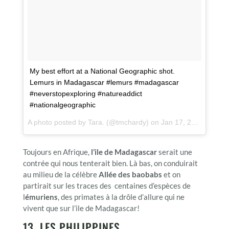
My best effort at a National Geographic shot.
Lemurs in Madagascar #lemurs #madagascar
#neverstopexploring #natureaddict
#nationalgeographic
A photo posted by Tara. (@tmchardy) on
Jan 17, 2016 at 11:26am PST
Toujours en Afrique,
l’ile de Madagascar
serait une
contrée qui nous tenterait bien. Là bas, on conduirait
au milieu de la célèbre
Allée des baobabs
et on
partirait sur les traces des centaines d’espèces de
l
émuriens
, des primates à la drôle d’allure qui ne
vivent que sur l’ile de Madagascar!
13. LES PHILIPPINES