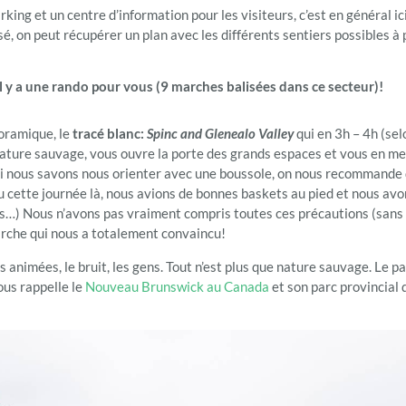
rking et un centre d’information pour les visiteurs, c’est en général i
é, on peut récupérer un plan avec les différents sentiers possibles à 
l y a une rando pour vous (9 marches balisées dans ce secteur)!
noramique, le
tracé blanc:
Spinc and Glenealo Valley
qui en 3h – 4h (se
ature sauvage, vous ouvre la porte des grands espaces et vous en met
i nous savons nous orienter avec une boussole, on nous recommande
 beau cette journée là, nous avions de bonnes baskets au pied et nous
bois…) Nous n’avons pas vraiment compris toutes ces précautions (san
arche qui nous a totalement convaincu!
ues animées, le bruit, les gens. Tout n’est plus que nature sauvage. Le
nous rappelle le
Nouveau Brunswick au Canada
et son parc provincial