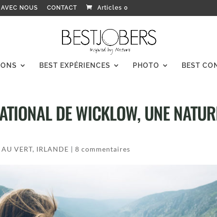
 AVEC NOUS
CONTACT
Articles 0
IONS
BEST EXPÉRIENCES
PHOTO
BEST CO
 NATIONAL DE WICKLOW, UNE NATU
P AU VERT
,
IRLANDE
|
8 commentaires