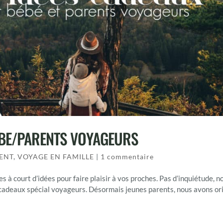
EBE/PARENTS VOYAGEURS
ENT
,
VOYAGE EN FAMILLE
|
1 commentaire
à court d’idées pour faire plaisir à vos proches. Pas d’inquiétude, n
 cadeaux spécial voyageurs. Désormais jeunes parents, nous avons or