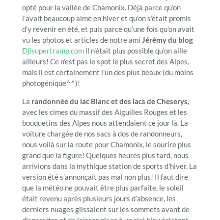
opté pour la vallée de Chamonix. Déjà parce qu’on
l’avait beaucoup aimé en hiver et qu’on s’était promis
d’y revenir en été, et puis parce qu’une fois qu’on avait
vu les photos et articles de notre ami
Jérémy du blog
Djisupertramp.com
il n’était plus possible qu’on aille
ailleurs! Ce n’est pas le spot le plus secret des Alpes,
mais il est certainement l’un des plus beaux (du moins
photogénique^^)!
La
randonnée du lac Blanc et des lacs de Cheserys,
avec les cimes du massif des Aiguilles Rouges et les
bouquetins des Alpes nous attendaient ce jour là. La
voiture chargée de nos sacs à dos de randonneurs,
nous voilà sur la route pour Chamonix, le sourire plus
grand que la figure! Quelques heures plus tard, nous
arrivions dans la mythique station de sports d’hiver. La
version été s’annonçait pas mal non plus! Il faut dire
que la météo ne pouvait être plus parfaite, le soleil
était revenu après plusieurs jours d’absence, les
derniers nuages glissaient sur les sommets avant de
disparaitre et de laisser place à un ciel bleu éclatant.