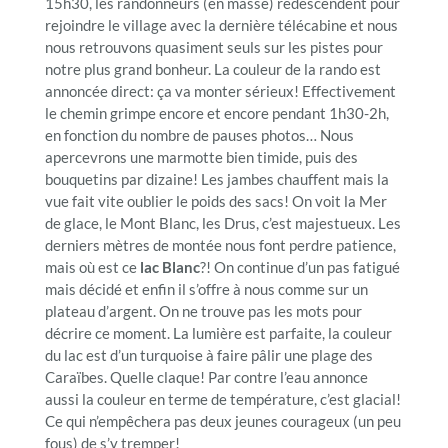
15h30, les randonneurs (en masse) redescendent pour
rejoindre le village avec la dernière télécabine et nous
nous retrouvons quasiment seuls sur les pistes pour
notre plus grand bonheur. La couleur de la rando est
annoncée direct: ça va monter sérieux! Effectivement
le chemin grimpe encore et encore pendant 1h30-2h,
en fonction du nombre de pauses photos… Nous
apercevrons une marmotte bien timide, puis des
bouquetins par dizaine! Les jambes chauffent mais la
vue fait vite oublier le poids des sacs! On voit la Mer
de glace, le Mont Blanc, les Drus, c’est majestueux. Les
derniers mètres de montée nous font perdre patience,
mais où est ce
lac Blanc
?! On continue d’un pas fatigué
mais décidé et enfin il s’offre à nous comme sur un
plateau d’argent. On ne trouve pas les mots pour
décrire ce moment. La lumière est parfaite, la couleur
du lac est d’un turquoise à faire pâlir une plage des
Caraïbes. Quelle claque! Par contre l’eau annonce
aussi la couleur en terme de température, c’est glacial!
Ce qui n’empêchera pas deux jeunes courageux (un peu
fous) de s’y tremper!