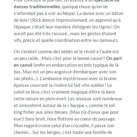
danses traditionnelles
, quelque chose qu’on ne
s’attendait pas à voir au Népal: La danse avec un bâton
de bois! (
Stick dance
) Impressionnant, on apprend qu’à
l’époque, c’était leur manière d’éloigner les tigres! On
aurait pas été très rassuré…mais les gestes étaient
vifs, précis et quelle coordination entre les danseurs.
On s’endort comme des bébés et le réveil à l’aube est
un peu raide…Mais c’est pour la bonne cause!!
On part
en canoë
(enfin en embarcation en bois typique de là
bas, Max est un peu angoissé d’embarquer avec son
sac photo…). L’ambiance mystérieuse avec la brume
épaisse couvrant la rivière lui fait vite oublier! Le
soleil se lève, c’est vraiment magique d’être là dans
cette nature en plein éveil. Les oiseaux sont nombreux
et virevoltent autour de la « barque », comme le joli
king fisher aux ailes bleues. (Max n’a d’yeux que pour
eux!) Sans bruit, nous flottons au coeur du paysage.
Mon regard croise celui d’un crocodile, il passe son
chemin… Sur les berges, c’est toute une famille de