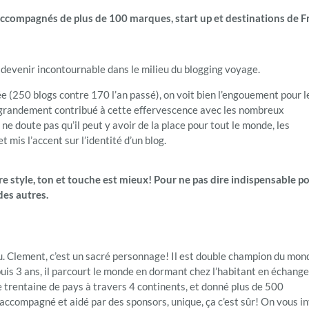
accompagnés de plus de 100 marques, start up et destinations de F
 à devenir incontournable dans le milieu du blogging voyage.
e (250 blogs contre 170 l’an passé), on voit bien l’engouement pour l
t grandement contribué à cette effervescence avec les nombreux
e doute pas qu’il peut y avoir de la place pour tout le monde, les
 mis l’accent sur l’identité d’un blog.
re style, ton et touche est mieux! Pour ne pas dire indispensable p
des autres.
u. Clement, c’est un sacré personnage! Il est double champion du mon
depuis 3 ans, il parcourt le monde en dormant chez l’habitant en échange
une trentaine de pays à travers 4 continents, et donné plus de 500
 accompagné et aidé par des sponsors, unique, ça c’est sûr! On vous in