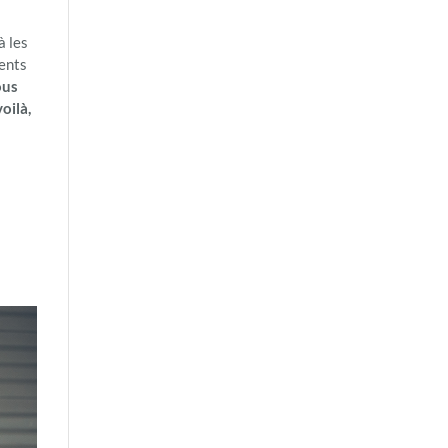
à les
ments
ous
oilà,