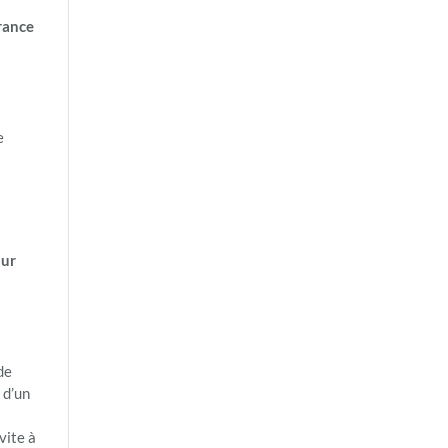
rance
e
our
de
 d’un
vite à