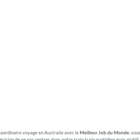
raordinaire voyage en Australie avec le
Meilleur Job du Monde
, vou
écision de ne pas rentrer dans notre train train quotidien mais plutôt