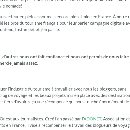
a vie nomade!
ns un secteur en plein essor mais encore bien timide en France. À notre 
lé les pros du tourisme français pour leur parler campagne digitale a
contenu, Instameet et j’en passe.
, d’autres nous ont fait confiance et nous ont permis de nous faire
mercie jamais assez.
r l’industrie du tourisme à travailler avec nous les bloggers, sans
log de voyage et les beaux projets mis en place avec des destination
per fiers d’avoir reçu une récompense qui nous touche énormément: l
r est aux journalistes. Créé l’an passé par l’
ADONET
, Association d
s en France, il vise à récompenser le travail des blogueurs de voya