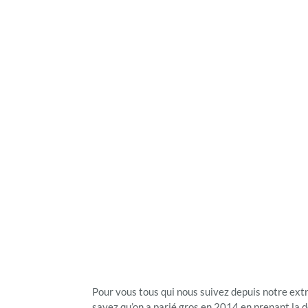
Pour vous tous qui nous suivez depuis notre ext
savez qu’on a parié gros en 2014 en prenant la d