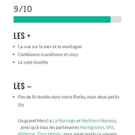
9/10
LES +
La vue sur la mer et la montagne
L’ambiance scandinave et cosy
Le coté insolite
LES –
Pas de lit double dans notre Rorbu, mais deux petits
lits
Un grand Merci à
La Norvège
et
Northern Norway
,
ainsi qu’à tous les partenaires
Hurtigruten
,
SAS
,
Wideroe
,
Thon Hotels
, pour avoir rendu ce voyage