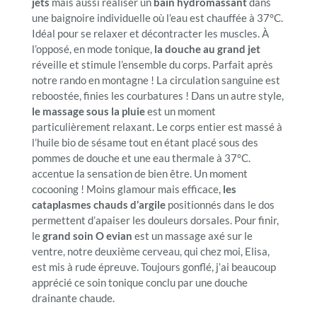
jets
mais aussi réaliser un
bain hydromassant
dans
une baignoire individuelle où l’eau est chauffée à 37°C.
Idéal pour se relaxer et décontracter les muscles. À
l’opposé, en mode tonique,
la douche au grand jet
réveille et stimule l’ensemble du corps. Parfait après
notre rando en montagne ! La circulation sanguine est
reboostée, finies les courbatures ! Dans un autre style,
le massage sous la pluie
est un moment
particulièrement relaxant. Le corps entier est massé à
l’huile bio de sésame tout en étant placé sous des
pommes de douche et une eau thermale à 37°C.
accentue la sensation de bien être. Un moment
cocooning ! Moins glamour mais efficace,
les
cataplasmes chauds d’argile
positionnés dans le dos
permettent d’apaiser les douleurs dorsales. Pour finir,
le
grand soin O evian
est un massage axé sur le
ventre, notre deuxième cerveau, qui chez moi, Elisa,
est mis à rude épreuve. Toujours gonflé, j’ai beaucoup
apprécié ce soin tonique conclu par une douche
drainante chaude.