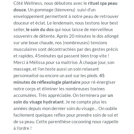
Côté Wellness, nous débutons avec le
rituel spa peau
douce
. Un gommage (bienvenu) suivi d’un
enveloppement permettent à notre peau de retrouver
douceur et éclat. Le lendemain, nous testons leur best
seller,
le soin du dos
qui nous laisse de merveilleux
souvenirs de détente. Après 20 minutes le dos allongé
sur une boue chaude, nos (nombreuses) tensions
musculaires sont décontractées par des gestes précis
et rapides. 45minutes qui passent bien trop vite !
Merci à Mélissa pour sa maitrise. À chaque jour, son
massage, et l’on teste aussi un soin relaxant
personnalisé ou encore un axé sur les pieds.
45
minutes de réflexologie plantaire
pour ré-énergiser
notre corps et éliminer les nombreuses toxines
accumulées. Très appréciable. On terminera par
un
soin du visage hydratant
. Je ne compte plus les
années depuis mon dernier soin du visage… On oublie
facilement quelques reflex pour prendre soin de soi et
de sa peau. Cette parenthèse cocooning nous rappelle
à l’ordre !