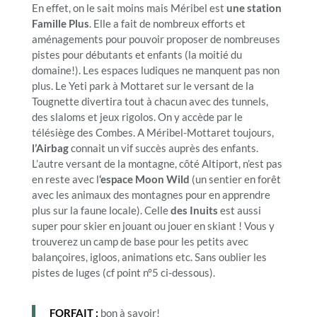
En effet, on le sait moins mais Méribel est
une station
Famille Plus
. Elle a fait de nombreux efforts et
aménagements pour pouvoir proposer de nombreuses
pistes pour débutants et enfants (la moitié du
domaine!). Les espaces ludiques ne manquent pas non
plus. Le Yeti park à Mottaret sur le versant de la
Tougnette divertira tout à chacun avec des tunnels,
des slaloms et jeux rigolos. On y accède par le
télésiège des Combes. A Méribel-Mottaret toujours,
l’Airbag
connait un vif succès auprès des enfants.
L’autre versant de la montagne, côté Altiport, n’est pas
en reste avec l
‘espace Moon Wild
(un sentier en forêt
avec les animaux des montagnes pour en apprendre
plus sur la faune locale). Celle
des Inuits
est aussi
super pour skier en jouant ou jouer en skiant ! Vous y
trouverez un camp de base pour les petits avec
balançoires, igloos, animations etc. Sans oublier les
pistes de luges (cf point n°5 ci-dessous).
FORFAIT :
bon à savoir!