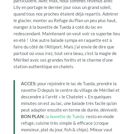
particulière. Avec Max, nous sommes revenus avec
Lily en portage le dernier jour sous un grand soleil,
quand tous nos proches étaient déjà repartis. Admirer
le glacier, monter au Refuge du Plan un peu plus haut,
manger à la buvette de Tueda à coté du lac en
redescendant. Maintenant on veut voir ce superbe lieu
en été ! Une autre balade sympa en raquette est à
faire du côté de l’Altiport. Mais j’ai envie de dire que
partout où vous irez, tout sera beau, c’est la magie de
Méribel avec ses grandes forêts et le charme d’une
station authentique en chalets.
ACCES:
pour rejoindre le lac de Tueda, prendre la
navette D depuis le centre du village de Méribel et
descendre à l’arrêt « le Chatelet ». En quelques
minutes on est au lac, une balade très facile qu’on
peut adapter ensuite en terme de durée, dénivelé.
BON PLAN:
la buvette de Tuéda:
resto en mode
refuge, cuisine très simple & efficace (croque
monsieur, plat du jour, fish & chips). Mieux vaut