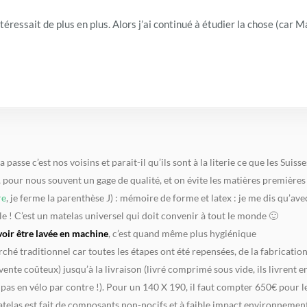
éressait de plus en plus. Alors j’ai continué à étudier la chose (car Ma
 passe c’est nos voisins et parait-il qu’ils sont à la literie ce que les Suiss
s, pour nous souvent un gage de qualité, et on évite les matières premièr
re
, je ferme la parenthèse J) : mémoire de forme et latex : je me dis qu’av
e ! C’est un matelas universel qui doit convenir à tout le monde 🙂
oir être lavée en machine
, c’est quand même plus hygiénique
rché traditionnel car toutes les étapes ont été repensées, de la fabrication
vente coûteux) jusqu’à la livraison (livré comprimé sous vide, ils livrent 
 pas en vélo par contre !). Pour un 140 X 190, il faut compter 650€ pour l
atelas est fait de composants non-nocifs et à faible impact environnementa