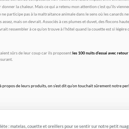
 donner la chaleur. Mais ce qui a retenu mon attention c’est qu’ils vienn
e participe pas à la maltraitance animale dans le sens où les canards ne 
 assez, mais on devrait. Associés à ces plumes et duvet, des flocons hau
rait ressembler à ce qu’on trouve à l’hôtel quand la couette est si légère q
 étaient sûrs de leur coup car ils proposent
les 100 nuits d’essai avec retou
assurant.
 propos de leurs produits, on s’est dit qu’on touchait sûrement notre per
ète : matelas, couette et oreillers pour se sentir sur notre petit nuag