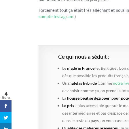
Forcément tout ça était très alléchant et nous int
compte Instagram
!)
Ce qui nous a séduit :
Le
made in France
(et Belgique : bon ça
dès que possible les produits françai
Un
matelas hybride
(comme
notre liv
de choisir comme ça, on prend la total
4
La
housse peut se dézipper pour pouv
Shares
Le prix
: plus accessible que sur le ma
des intermédiaires et pas d’espace de 
dans le reste du pays, on vous rassure
Qualité des matières premières
: le m