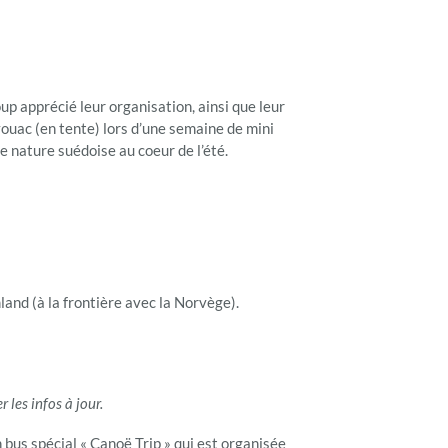
p apprécié leur organisation, ainsi que leur
vouac (en tente) lors d’une semaine de mini
e nature suédoise au coeur de l’été.
and (à la frontière avec la Norvège).
 les infos à jour.
n bus spécial « Canoë Trip » qui est organisée