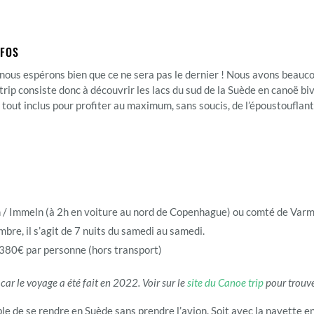
INFOS
nous espérons bien que ce ne sera pas le dernier ! Nous avons beaucou
trip consiste donc à découvrir les lacs du sud de la Suède en canoë bi
 tout inclus pour profiter au maximum, sans soucis, de l’époustouflant
 / Immeln (à 2h en voiture au nord de Copenhague) ou comté de Varml
bre, il s’agit de 7 nuits du samedi au samedi.
e 380€ par personne (hors transport)
r car le voyage a été fait en 2022. Voir sur le
site du Canoe trip
pour trouver
sible de se rendre en Suède sans prendre l’avion. Soit avec la navette e