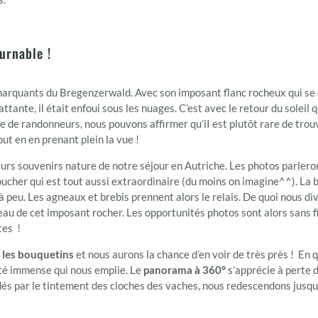
ournable !
arquants du Bregenzerwald. Avec son imposant flanc rocheux qui se dr
ttante, il était enfoui sous les nuages. C’est avec le retour du soleil
 de randonneurs, nous pouvons affirmer qu’iI est plutôt rare de trouve
ut en en prenant plein la vue !
leurs souvenirs nature de notre séjour en Autriche. Les photos parlero
coucher qui est tout aussi extraordinaire (du moins on imagine^^). L
peu. Les agneaux et brebis prennent alors le relais. De quoi nous dive
eau de cet imposant rocher. Les opportunités photos sont alors sans 
tes !
r les bouquetins
et nous aurons la chance d’en voir de très près ! E
erté immense qui nous emplie. Le
panorama à 360°
s’apprécie à perte d
dés par le tintement des cloches des vaches, nous redescendons jusq