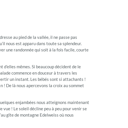
esse au pied de la vallée, il ne passe pas
 qu’il nous est apparu dans toute sa splendeur.
r une randonnée qui soit à la fois facile, courte
nt d’elles mêmes. Si beaucoup décident de le
a balade commence en douceur à travers les
rtir un instant. Les bébés sont si attachants !
fin ! De là nous apercevons la croix au sommet
n quelques enjambées nous atteignons maintenant
e vue ! Le soleil décline peu à peu pour venir se
u’au gîte de montagne Edelweiss où nous