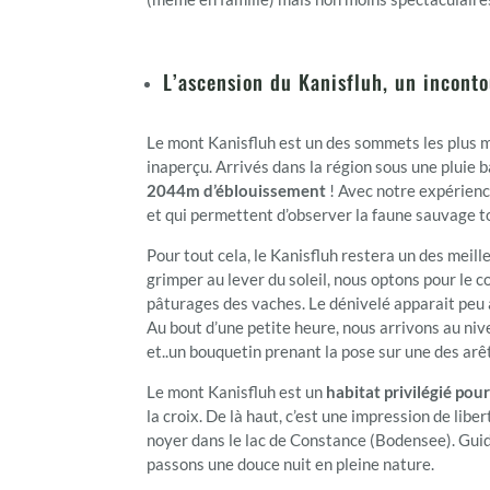
L’ascension du Kanisfluh, un incont
Le mont Kanisfluh est un des sommets les plus m
inaperçu. Arrivés dans la région sous une pluie ba
2044m d’éblouissement
! Avec notre expérience
et qui permettent d’observer la faune sauvage to
Pour tout cela, le Kanisfluh restera un des meil
grimper au lever du soleil, nous optons pour le 
pâturages des vaches. Le dénivelé apparait peu à 
Au bout d’une petite heure, nous arrivons au niv
et..un bouquetin prenant la pose sur une des arê
Le mont Kanisfluh est un
habitat privilégié pou
la croix. De là haut, c’est une impression de lib
noyer dans le lac de Constance (Bodensee). Gui
passons une douce nuit en pleine nature.